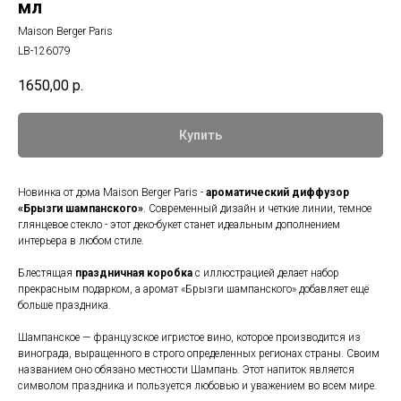
мл
Maison Berger Paris
LB-126079
1650,00
р.
Купить
Новинка от дома Maison Berger Paris -
ароматический диффузор
«Брызги шампанского»
. Современный дизайн и четкие линии, темное
глянцевое стекло - этот деко-букет станет идеальным дополнением
интерьера в любом стиле.
Блестящая
праздничная коробка
с иллюстрацией делает набор
прекрасным подарком, а аромат «Брызги шампанского» добавляет ещё
больше праздника.
Шампанское — французское игристое вино, которое производится из
винограда, выращенного в строго определенных регионах страны. Своим
названием оно обязано местности Шампань. Этот напиток является
символом праздника и пользуется любовью и уважением во всем мире.