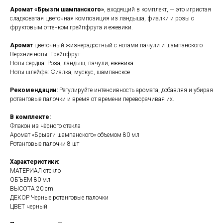
Аромат «Брызги шампанского»
, входящий в комплект, — это игристая
сладковатая цветочная композиция из ландыша, фиалки и розы с
фруктовым оттенком грейпфрута и ежевики.
Аромат
цветочный жизнерадостный с нотами пачули и шампанского
Верхние ноты: Грейпфрут
Ноты сердца: Роза, ландыш, пачули, ежевика
Ноты шлейфа: Фиалка, мускус, шампанское
Рекомендации:
Регулируйте интенсивность аромата, добавляя и убирая
ротанговые палочки и время от времени переворачивая их.
В комплекте:
Флакон из чёрного стекла
Аромат «Брызги шампанского» объемом 80 мл
Ротанговые палочки 8 шт
Характеристики:
МАТЕРИАЛ стекло
ОБЪЕМ 80 мл
ВЫСОТА 20 cm
ДЕКОР Черные ротанговые палочки
ЦВЕТ черный