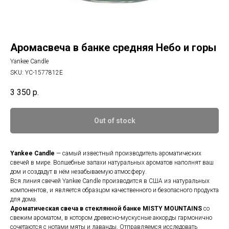
Аромасвеча в банке средняя Небо и горы
Yankee Candle
SKU:
YC-1577812E
3 350
р.
Out of stock
Yankee Candle
— самый известный производитель ароматических
свечей в мире. Волшебные запахи натуральных ароматов наполнят ваш
дом и создадут в нём незабываемую атмосферу.
Вся линия свечей Yankee Candle производится в США из натуральных
компонентов, и является образцом качественного и безопасного продукта
для дома.
Ароматическая свеча в стеклянной банке
MISTY MOUNTAINS
cо
свежим ароматом, в котором древесно-мускусные аккорды гармонично
сочетаются с нотами мяты и лаванды. Отправляемся исследовать