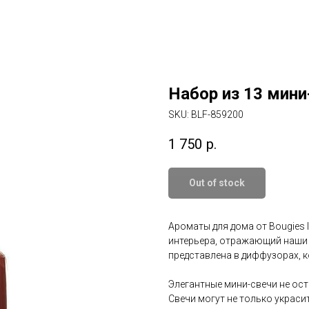
Набор из 13 мини
SKU:
BLF-859200
1 750
р.
Out of stock
Ароматы для дома от Bougies l
интерьера, отражающий наши 
представлена в диффузорах, к
Элегантные мини-свечи не ос
Свечи могут не только украси