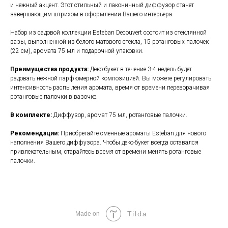
и нежный акцент. Этот стильный и лаконичный диффузор станет
завершающим штрихом в оформлении Вашего интерьера.
Набор из садовой коллекции Esteban Decouvert состоит из стеклянной
вазы, выполненной из белого матового стекла, 15 ротанговых палочек
(22 см), аромата 75 мл и подарочной упаковки.
Преимущества продукта:
Деко-букет в течение 3-4 недель будет
радовать нежной парфюмерной композицией. Вы можете регулировать
интенсивность распыления аромата, время от времени переворачивая
ротанговые палочки в вазочке.
В комплекте:
Диффузор, аромат 75 мл, ротанговые палочки.
Рекомендации:
Приобретайте сменные ароматы Esteban для нового
наполнения Вашего диффузора. Чтобы деко-букет всегда оставался
привлекательным, старайтесь время от времени менять ротанговые
палочки.
Tilda
Made on