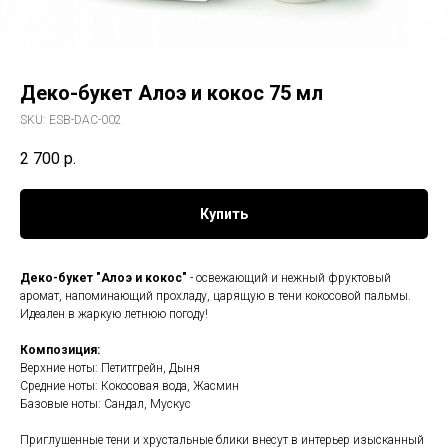
Деко-букет Алоэ и кокос 75 мл
SKU:
ESB-DAC-002
2 700
р.
Купить
Деко-букет "Алоэ и кокос"
- освежающий и нежный фруктовый
аромат, напоминающий прохладу, царящую в тени кокосовой пальмы.
Идеален в жаркую летнюю погоду!
Композиция:
Верхние ноты: Петитгрейн, Дыня
Средние ноты: Кокосовая вода, Жасмин
Базовые ноты: Сандал, Мускус
Приглушенные тени и хрустальные блики внесут в интерьер изысканный