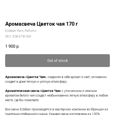
Аромасвеча Цветок чая 170 г
Esteban Paris Parfums
SKU:
ESB-DTB-004
1 900
р.
Out of stock
Аромасвеча «Цветок Чая»
, соединяя в себе аромат и свет, мгновенно
создает в доме теплую и уютную атмосферу.
Ароматическая свеча
«Цветок Чая»
с утонченным и нежным
ароматом белого чая создаст необыкновенно легкую атмосферу в любом
месте, где Вы пожелаете.
Все свечи Estéban производятся в мастерских компании во Франции из
тщательно отобранного сырья. Каждая свеча изготовлена из 100%