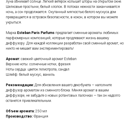
луна обнимает солнце. Легкий ветерок колышет шторы на открытом окне.
Шелковые простыни, белый хлопок. В потоках нежности заканчивается
ночь, а сон продолжается. Окутанный мягкостью белого мускуса дом
превращается в островок безопасности, в кокон, в котором вы можете
укрыться.
Марка
Esteban Paris Parfums
предлагает сменные ароматы любимых
парфюмерных композиций, которые продлевают жизнь вашему
диффузору. Для каждой коллекции разработан свой сменный аромат, но
никто не мешает вам экспериментировать!
Аромат:
свежий цветочный аромат Esteban
Верхние ноты: солнечные нотки, фрезия
Ноты сердца: цветок гелиотропа, сандал
Шлейф: белый мускус, ваниль
Рекомендации:
Для обновления вашего деко-букета — наполните
диффузор ароматом из сменного блока. Меняя аромат в вашем
диффузоре, не забудьте о новых ротанговых палочках — так он надолго
останется привлекательным.
Объем аромата:
250 мл
Производство:
Франция