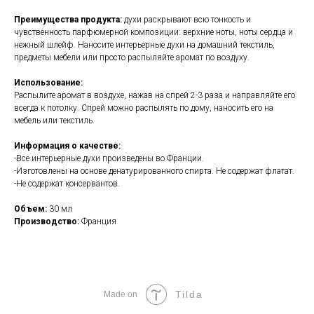
Преимущества продукта:
духи раскрывают всю тонкость и
чувственность парфюмерной композиции: верхние ноты, ноты сердца и
нежный шлейф. Наносите интерьерные духи на домашний текстиль,
предметы мебели или просто распыляйте аромат по воздуху.
Использование:
Распылите аромат в воздухе, нажав на спрей 2-3 раза и направляйте его
всегда к потолку. Спрей можно распылять по дому, наносить его на
мебель или текстиль.
Информация о качестве:
-Все интерьерные духи произведены во Франции.
-Изготовлены на основе денатурированного спирта. Не содержат флатат.
-Не содержат консервантов.
Объем:
30 мл
Производство:
Франция
Tilda
Made on