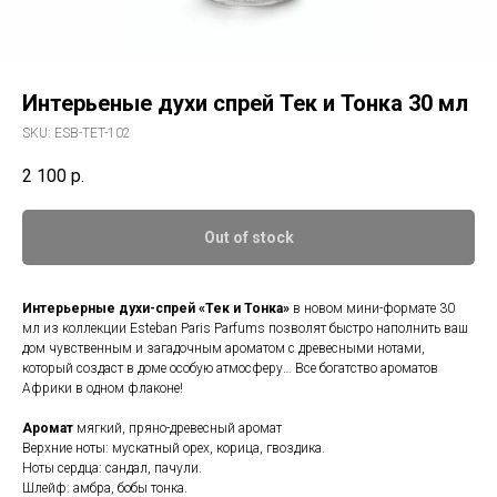
Интерьеные духи спрей Тек и Тонка 30 мл
SKU:
ESB-TET-102
2 100
р.
Out of stock
Интерьерные духи-спрей «Тек и Тонка»
в новом мини-формате 30
мл из коллекции Esteban Paris Parfums позволят быстро наполнить ваш
дом чувственным и загадочным ароматом с древесными нотами,
который создаст в доме особую атмосферу… Все богатство ароматов
Африки в одном флаконе!
Аромат
мягкий, пряно-древесный аромат
Верхние ноты: мускатный орех, корица, гвоздика.
Ноты сердца: сандал, пачули.
Шлейф: амбра, бобы тонка.