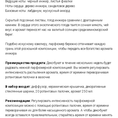
Ведущие ноты: черный инжир, листья фиалки
Ноты сердца: дерево инжира, сандаловое дерево
Базовые ноты: лабданум, мускусный аккорд
Скрытый под сенью листвы, плод инжира сравним с драгоценным
камнем. В сердце этого экзотического плода таится сочная мякоть, чей
вкус и аромат переносят нас на залитый солнцем средиземноморский
берег.
Подобно искусному ювелиру, парфюмер бережно оттачивает каждую
грань этой роскошной композиции, чтобы передать все богатство аромата
инжира.
Преимущества продукта:
Деко-букет в течение нескольких недель будет
радовать нежной парфюмерной композицией. Вы можете регулировать
интенсивность распыления аромата, время от времени переворачивая
ротанговые палочки в вазочке.
В набор входит:
диффузор, керамическая крышечка, декоративные
стеклянные шарики, 20 ротанговых палочек, аромат 250 мл.
Рекомендации:
Регулировать интенсивность парфюмерной
композиции можно с помощью ротанговых палочек, время от времени
переворачивая их для более насыщенного аромата. А чтобы деко-букет
всегда оставался привлекательным, старайтесь время от времени менять