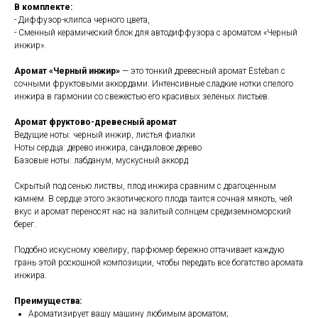
В комплекте:
- Диффузор-клипса черного цвета,
- Сменный керамический блок для автодиффузора с ароматом «Черный
инжир».
Аромат «Черный инжир»
— это тонкий древесный аромат Esteban с
сочными фруктовыми аккордами. Интенсивные сладкие нотки спелого
инжира в гармонии со свежестью его красивых зеленых листьев.
Аромат фруктово-древесный аромат
Ведущие ноты: черный инжир, листья фиалки
Ноты сердца: дерево инжира, сандаловое дерево
Базовые ноты: лабданум, мускусный аккорд
Скрытый под сенью листвы, плод инжира сравним с драгоценным
камнем. В сердце этого экзотического плода таится сочная мякоть, чей
вкус и аромат переносят нас на залитый солнцем средиземноморский
берег.
Подобно искусному ювелиру, парфюмер бережно оттачивает каждую
грань этой роскошной композиции, чтобы передать все богатство аромата
инжира.
Преимущества:
Ароматизирует вашу машину любимым ароматом;