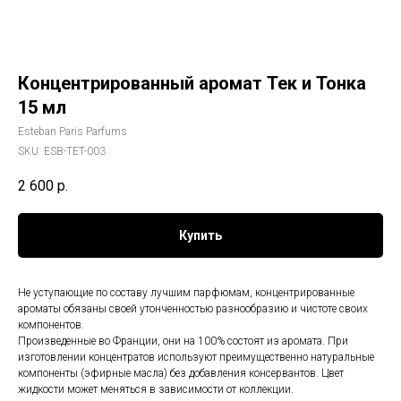
Концентрированный аромат Тек и Тонка
15 мл
Esteban Paris Parfums
SKU:
ESB-TET-003
2 600
р.
Купить
Не уступающие по составу лучшим парфюмам, концентрированные
ароматы обязаны своей утонченностью разнообразию и чистоте своих
компонентов.
Произведенные во Франции, они на 100% состоят из аромата. При
изготовлении концентратов используют преимущественно натуральные
компоненты (эфирные масла) без добавления консервантов. Цвет
жидкости может меняться в зависимости от коллекции.