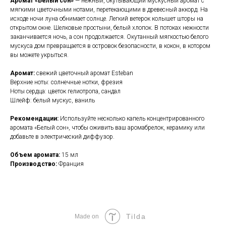
Аромат
«Белый сон»
— нежный, окутывающий мускусный аромат с
мягкими цветочными нотами, перетекающими в древесный аккорд. На
исходе ночи луна обнимает солнце. Легкий ветерок колышет шторы на
открытом окне. Шелковые простыни, белый хлопок. В потоках нежности
заканчивается ночь, а сон продолжается. Окутанный мягкостью белого
мускуса дом превращается в островок безопасности, в кокон, в котором
вы можете укрыться.
Аромат:
свежий цветочный аромат Esteban
Верхние ноты: солнечные нотки, фрезия
Ноты сердца: цветок гелиотропа, сандал
Шлейф: белый мускус, ваниль
Рекомендации:
Используйте несколько капель концентрированного
аромата «Белый сон», чтобы оживить ваш аромабрелок, керамику или
добавьте в электрический диффузор.
Объем аромата:
15 мл
Производство:
Франция
Tilda
Made on