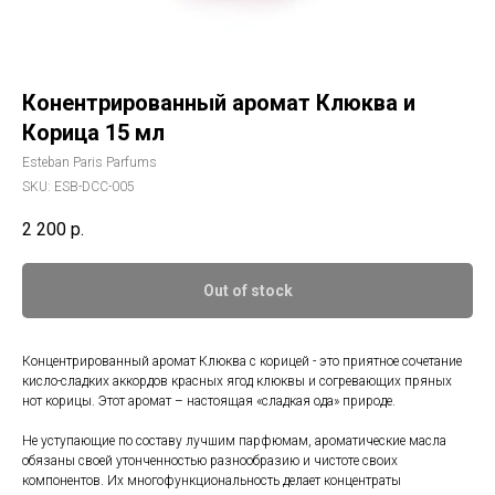
Конентрированный аромат Клюква и
Корица 15 мл
Esteban Paris Parfums
SKU:
ESB-DCC-005
2 200
р.
Out of stock
Концентрированный аромат Клюква с корицей - это приятное сочетание
кисло-сладких аккордов красных ягод клюквы и согревающих пряных
нот корицы. Этот аромат – настоящая «сладкая ода» природе.
Не уступающие по составу лучшим парфюмам, ароматические масла
обязаны своей утонченностью разнообразию и чистоте своих
компонентов. Их многофункциональность делает концентраты