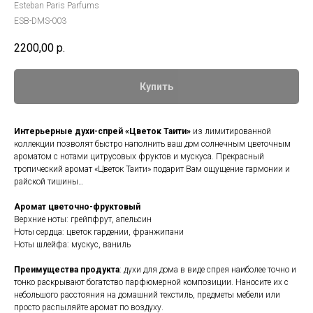
Esteban Paris Parfums
ESB-DMS-003
2200,00
р.
Купить
Интерьерные духи-спрей «Цветок Таити»
из лимитированной
коллекции позволят быстро наполнить ваш дом солнечным цветочным
ароматом с нотами цитрусовых фруктов и мускуса. Прекрасный
тропический аромат «Цветок Таити» подарит Вам ощущение гармонии и
райской тишины…
Аромат цветочно-фруктовый
Верхние ноты: грейпфрут, апельсин
Ноты сердца: цветок гардении, франжипани
Ноты шлейфа: мускус, ваниль
Преимущества продукта
: духи для дома в виде спрея наиболее точно и
тонко раскрывают богатство парфюмерной композиции. Наносите их с
небольшого расстояния на домашний текстиль, предметы мебели или
просто распыляйте аромат по воздуху.