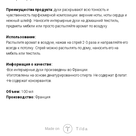
Преимущества продукта
:
духи раскрывают всю тонкость и
чувственность парфюмерной композиции: верхние ноты, ноты сердца и
нежный шлейф. Наносите интерьерные духи на домашний текстиль,
предметы мебели или просто распыляйте аромат по воздуху.
Использование:
Распылите аромат в воздухе, нажав на спрей 2-3 раза и направляйте его
всегда к потолку. Спрей можно распылять по дому, наносить его на
мебель или текстиль.
Информация о качестве:
-Все интерьерные духи произведены во Франции.
-Изготовлены на основе денатурированного спирта. Не содержат флатат.
-Не содержат консервантов.
Объем:
100 мл
Производство:
Франция
Tilda
Made on