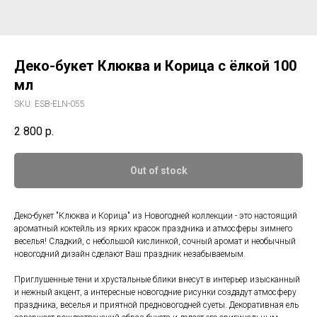
Деко-букет Клюква и Корица с ёлкой 100
мл
SKU:
ESB-ELN-055
2 800
р.
Out of stock
Деко-букет "Клюква и Корица" из Новогодней коллекции - это настоящий
ароматный коктейль из ярких красок праздника и атмосферы зимнего
веселья! Сладкий, с небольшой кислинкой, сочный аромат и необычный
новогодний дизайн сделают Ваш праздник незабываемым.
Приглушенные тени и хрустальные блики внесут в интерьер изысканный
и нежный акцент, а интересные новогодние рисунки создадут атмосферу
праздника, веселья и приятной предновогодней суеты. Декоративная ель