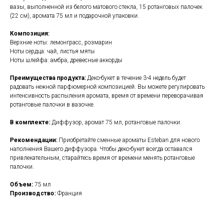
вазы, выполненной из белого матового стекла, 15 ротанговых палочек
(22 см), аромата 75 мл и подарочной упаковки.
Композиция:
Верхние ноты: лемонграсс, розмарин
Ноты сердца: чай, листья мяты
Ноты шлейфа: амбра, древесные аккорды
Преимущества продукта:
Деко-букет в течение 3-4 недель будет
радовать нежной парфюмерной композицией. Вы можете регулировать
интенсивность распыления аромата, время от времени переворачивая
ротанговые палочки в вазочке.
В комплекте:
Диффузор, аромат 75 мл, ротанговые палочки.
Рекомендации:
Приобретайте сменные ароматы Esteban для нового
наполнения Вашего диффузора. Чтобы деко-букет всегда оставался
привлекательным, старайтесь время от времени менять ротанговые
палочки.
Объем:
75 мл
Производство:
Франция