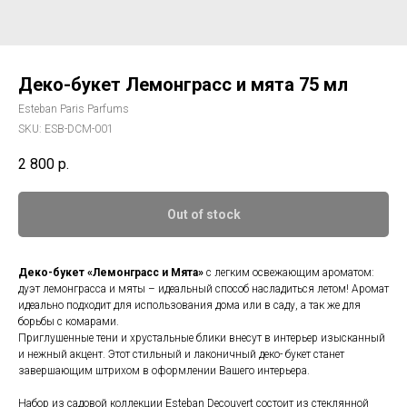
Деко-букет Лемонграсс и мята 75 мл
Esteban Paris Parfums
SKU:
ESB-DCM-001
2 800
р.
Out of stock
Деко-букет «Лемонграсс и Мята»
с легким освежающим ароматом:
дуэт лемонграсса и мяты – идеальный способ насладиться летом! Аромат
идеально подходит для использования дома или в саду, а так же для
борьбы с комарами.
Приглушенные тени и хрустальные блики внесут в интерьер изысканный
и нежный акцент. Этот стильный и лаконичный деко- букет станет
завершающим штрихом в оформлении Вашего интерьера.
Набор из садовой коллекции Esteban Decouvert состоит из стеклянной