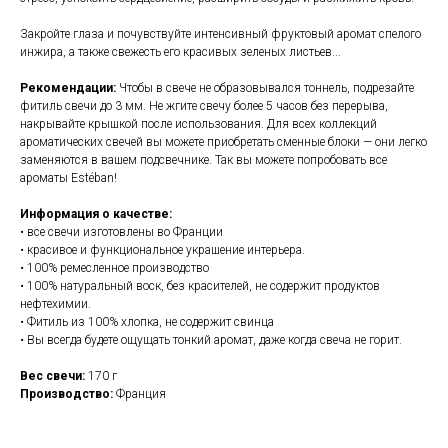
Закройте глаза и почувствуйте интенсивный фруктовый аромат спелого
инжира, а также свежесть его красивых зеленых листьев...
Рекомендации:
Чтобы в свече не образовывался тоннель, подрезайте
фитиль свечи до 3 мм. Не жгите свечу более 5 часов без перерыва,
накрывайте крышкой после использования. Для всех коллекций
ароматических свечей вы можете приобретать сменные блоки — они легко
заменяются в вашем подсвечнике. Так вы можете попробовать все
ароматы Estéban!
Информация о качестве:
• все свечи изготовлены во Франции
• красивое и функциональное украшение интерьера.
• 100% ремесленное производство
• 100% натуральный воск, без красителей, не содержит продуктов
нефтехимии.
• Фитиль из 100% хлопка, не содержит свинца
• Вы всегда будете ощущать тонкий аромат, даже когда свеча не горит.
Вес свечи:
170 г
Производство:
Франция