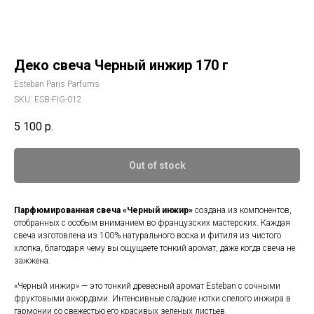
Деко свеча Черный инжир 170 г
Esteban Paris Parfums
SKU:
ESB-FIG-012
5 100
р.
Out of stock
Парфюмированная свеча
«Черный инжир»
создана из компонентов,
отобранных с особым вниманием во французских мастерских. Каждая
свеча изготовлена из 100% натурального воска и фитиля из чистого
хлопка, благодаря чему вы ощущаете тонкий аромат, даже когда свеча не
зажжена.
«Черный инжир» — это тонкий древесный аромат Esteban с сочными
фруктовыми аккордами. Интенсивные сладкие нотки спелого инжира в
гармонии со свежестью его красивых зеленых листьев.