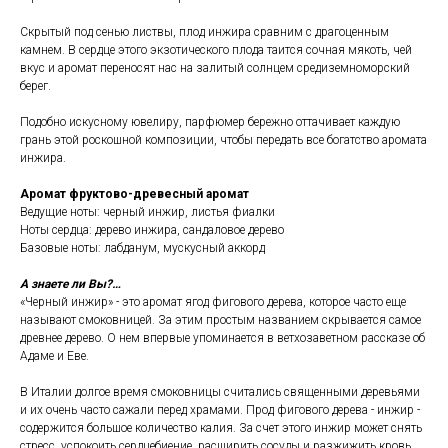
Скрытый под сенью листвы, плод инжира сравним с драгоценным
камнем. В сердце этого экзотического плода таится сочная мякоть, чей
вкус и аромат переносят нас на залитый солнцем средиземноморский
берег.
Подобно искусному ювелиру, парфюмер бережно оттачивает каждую
грань этой роскошной композиции, чтобы передать все богатство аромата
инжира.
Аромат фруктово-древесный аромат
Ведущие ноты: черный инжир, листья фиалки
Ноты сердца: дерево инжира, сандаловое дерево
Базовые ноты: лабданум, мускусный аккорд
А знаете ли Вы?…
«Черный инжир» - это аромат ягод фигового дерева, которое часто еще
называют смоковницей. За этим простым названием скрывается самое
древнее дерево. О нем впервые упоминается в ветхозаветном рассказе об
Адаме и Еве.
В Италии долгое время смоковницы считались священными деревьями
и их очень часто сажали перед храмами. Прод фигового дерева - инжир -
содержится большое количество калия. За счет этого инжир может снять
стресс, успокоить сердцебиение, расширить сосуды и разжижить кровь.