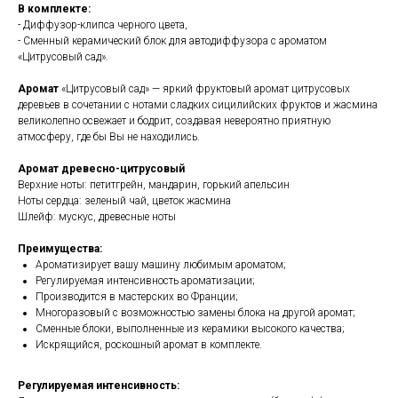
В комплекте:
- Диффузор-клипса черного цвета,
- Сменный керамический блок для автодиффузора с ароматом
«Цитрусовый сад».
Аромат
«Цитрусовый сад» — яркий фруктовый аромат цитрусовых
деревьев в сочетании с нотами сладких сицилийских фруктов и жасмина
великолепно освежает и бодрит, создавая невероятно приятную
атмосферу, где бы Вы не находились.
Аромат древесно-цитрусовый
Верхние ноты: петитгрейн, мандарин, горький апельсин
Ноты сердца: зеленый чай, цветок жасмина
Шлейф: мускус, древесные ноты
Преимущества:
Ароматизирует вашу машину любимым ароматом;
Регулируемая интенсивность ароматизации;
Производится в мастерских во Франции;
Многоразовый с возможностью замены блока на другой аромат;
Сменные блоки, выполненные из керамики высокого качества;
Искрящийся, роскошный аромат в комплекте.
Регулируемая интенсивность: