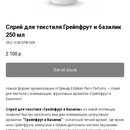
Спрей для текстиля Грейпфрут и базилик
250 мл
SKU:
ESB-DPB-009
2 100
р.
Out of stock
Новый формат ароматизации от бренда Esteban Paris Parfums — спрей
для текстиля с освежающим, фруктовым ароматом «Грейпфрут и
Базилик»!
Спрей для текстиля «Грейпфрут и Базилик»
из новой коллекции
позволит быстро наполнить ваш дом освежающим цитрусовым
ароматом.
"Грейпфрут и Базилик"
- солнечный летний аромат, где яркие
ноты грейпфрута, апельсина и помело дополнены мягким звучанием