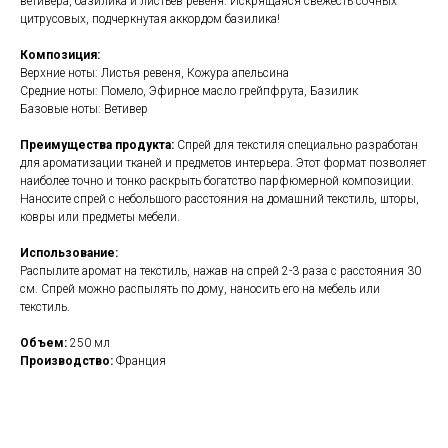
ветивера, базилика и листьев ревеня. Искрящаяся свежесть сочных
цитрусовых, подчеркнутая аккордом базилика!
Композиция:
Верхние ноты: Листья ревеня, Кожура апельсина
Средние ноты: Помело, Эфирное масло грейпфрута, Базилик
Базовые ноты: Ветивер
Преимущества продукта:
Спрей для текстиля специально разработан
для ароматизации тканей и предметов интерьера. Этот формат позволяет
наиболее точно и тонко раскрыть богатство парфюмерной композиции.
Наносите спрей с небольшого расстояния на домашний текстиль, шторы,
ковры или предметы мебели.
Использование:
Распылите аромат на текстиль, нажав на спрей 2-3 раза с расстояния 30
см. Спрей можно распылять по дому, наносить его на мебель или
текстиль.
Объем:
250 мл
Производство:
Франция