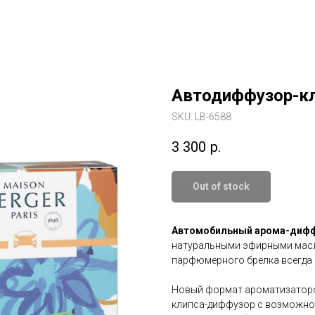
Автодиффузор-к
SKU:
LB-6588
3 300
р.
Out of stock
Автомобильный арома-дифф
натуральными эфирными масл
парфюмерного брелка всегда 
Новый формат ароматизаторов
клипса-диффузор с возможно