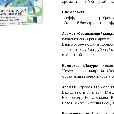
аромата на любой другой, в з
В комплекте:
- Диффузор-клипса серебристо
- Сменный блок для автодиф
Аромат «Освежающий манд
кислинка мандарина ярко отк
Взрыв освежающих аккордов 
терпкостью лайма. Дубовый м
элегантный шлейф.
Коллекция «Лазурь»
воплоща
"Освежающий мандарин". Жарки
освежающий ветерок - все эт
Аромат
цитрусовый с морски
Ведущие ноты: Апельсин, Ман
Ноты сердца: Мята, Базилик, 
Базовые ноты: Дубовый мох, 
Рекомендации:
Пусть эта ар