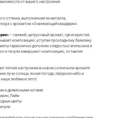
ависимости от вашего настроения.
го оттенка, выполненная из металла,
фузора с ароматом «Освежающий мандарин».
арин»
— свежий, цитрусовый аромат, где искристая
рывает композицию, уступая прохладному базилику.
мяты гармонично дополнен сладостью апельсина и
ох и пачули завершают композицию, оставляя
ет летнее настроение в новом солнечном аромате
е лучи солнца, ясная погода, лазурное небо и
о наше любимое лето!
ми и древесными нотами
дарин, Лайм
Водные цветы
Пачули
омадиффузор станет вашим талисманом! Разместите