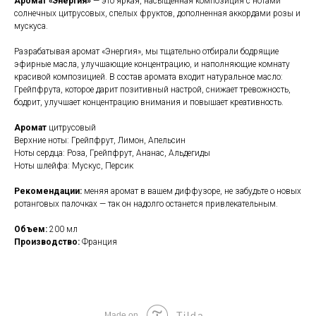
Аромат «Энергия»
— это яркая, насыщенная композиция с нотами
солнечных цитрусовых, спелых фруктов, дополненная аккордами розы и
мускуса.
Разрабатывая аромат «Энергия», мы тщательно отбирали бодрящие
эфирные масла, улучшающие концентрацию, и наполняющие комнату
красивой композицией. В состав аромата входит натуральное масло:
Грейпфрута, которое дарит позитивный настрой, снижает тревожность,
бодрит, улучшает концентрацию внимания и повышает креативность.
Аромат
цитрусовый
Верхние ноты: Грейпфрут, Лимон, Апельсин
Ноты сердца: Роза, Грейпфрут, Ананас, Альдегиды
Ноты шлейфа: Мускус, Персик
Рекомендации:
меняя аромат в вашем диффузоре, не забудьте о новых
ротанговых палочках — так он надолго останется привлекательным.
Объем:
200 мл
Производство:
Франция
Tilda
Made on