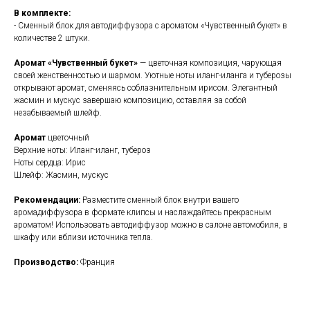
В комплекте:
- Сменный блок для автодиффузора с ароматом «Чувственный букет» в
количестве 2 штуки.
Аромат «Чувственный букет»
— цветочная композиция, чарующая
своей женственностью и шармом. Уютные ноты иланг-иланга и туберозы
открывают аромат, сменяясь соблазнительным ирисом. Элегантный
жасмин и мускус завершаю композицию, оставляя за собой
незабываемый шлейф.
Аромат
цветочный
Верхние ноты: Иланг-иланг, тубероз
Ноты сердца: Ирис
Шлейф: Жасмин, мускус
Рекомендации:
Разместите сменный блок внутри вашего
аромадиффузора в формате клипсы и наслаждайтесь прекрасным
ароматом! Использовать автодиффузор можно в салоне автомобиля, в
шкафу или вблизи источника тепла.
Производство:
Франция