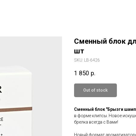
Сменный блок дл
шт
SKU:
LB-6426
1 850
р.
Out of stock
Сменный блок "Брызги шамп
в форме клипсы. Новое иску
брелка всегда с Вами!
Новый формат ароматизаторов