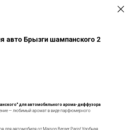
я авто Брызги шампанского 2
анского" для автомобильного арома-диффузора
шение — любимый аромат в виде парфюмерного
 для автомобиля от Maison Berger Paris! Удобная