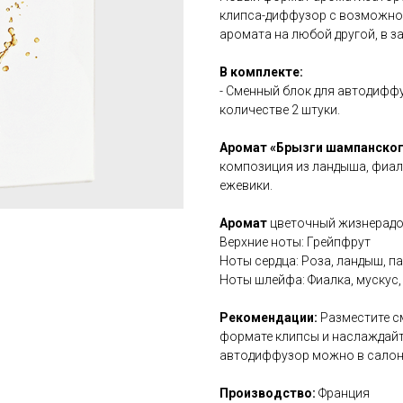
клипса-диффузор с возможно
аромата на любой другой, в з
В комплекте:
- Сменный блок для автодифф
количестве 2 штуки.
Аромат «Брызги шампанско
композиция из ландыша, фиал
ежевики.
Аромат
цветочный жизнерадо
Верхние ноты: Грейпфрут
Ноты сердца: Роза, ландыш, п
Ноты шлейфа: Фиалка, мускус
Рекомендации:
Разместите с
формате клипсы и наслаждай
автодиффузор можно в салоне
Производство:
Франция