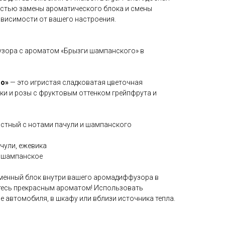
стью замены ароматического блока и смены
ависимости от вашего настроения.
узора с ароматом «Брызги шампанского» в
го»
— это игристая сладковатая цветочная
ки и розы с фруктовым оттенком грейпфрута и
стный с нотами пачули и шампанского
ачули, ежевика
, шампанское
менный блок внутри вашего аромадиффузора в
тесь прекрасным ароматом! Использовать
 автомобиля, в шкафу или вблизи источника тепла.