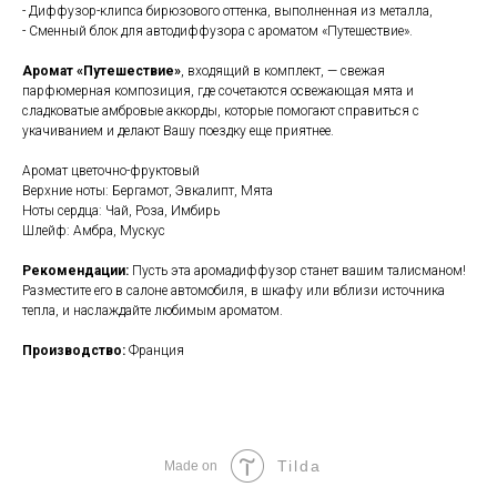
- Диффузор-клипса бирюзового оттенка, выполненная из металла,
- Сменный блок для автодиффузора с ароматом «Путешествие».
Аромат «Путешествие»
, входящий в комплект, — свежая
парфюмерная композиция, где сочетаются освежающая мята и
сладковатые амбровые аккорды, которые помогают справиться с
укачиванием и делают Вашу поездку еще приятнее.
Аромат цветочно-фруктовый
Верхние ноты: Бергамот, Эвкалипт, Мята
Ноты сердца: Чай, Роза, Имбирь
Шлейф: Амбра, Мускус
Рекомендации:
Пусть эта аромадиффузор станет вашим талисманом!
Разместите его в салоне автомобиля, в шкафу или вблизи источника
тепла, и наслаждайте любимым ароматом.
Производство:
Франция
Tilda
Made on