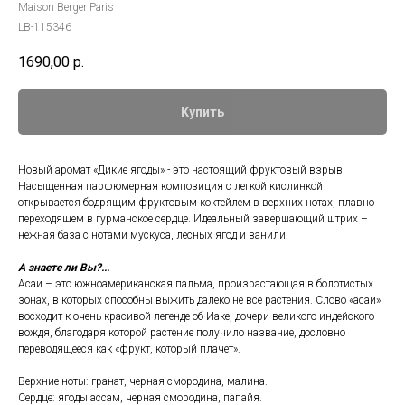
Maison Berger Paris
LB-115346
1690,00
р.
Купить
Новый аромат «Дикие ягоды» - это настоящий фруктовый взрыв!
Насыщенная парфюмерная композиция с легкой кислинкой
открывается бодрящим фруктовым коктейлем в верхних нотах, плавно
переходящем в гурманское сердце. Идеальный завершающий штрих –
нежная база с нотами мускуса, лесных ягод и ванили.
А знаете ли Вы?...
Асаи – это южноамериканская пальма, произрастающая в болотистых
зонах, в которых способны выжить далеко не все растения. Слово «асаи»
восходит к очень красивой легенде об Иаке, дочери великого индейского
вождя, благодаря которой растение получило название, дословно
переводящееся как «фрукт, который плачет».
Верхние ноты: гранат, черная смородина, малина.
Сердце: ягоды ассам, черная смородина, папайя.