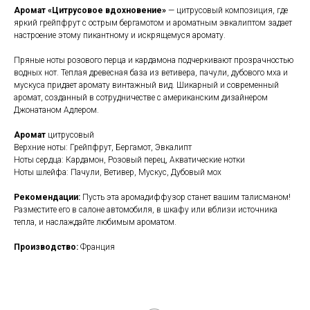
Аромат «Цитрусовое вдохновение»
— цитрусовый композиция, где
яркий грейпфрут с острым бергамотом и ароматным эвкалиптом задает
настроение этому пикантному и искрящемуся аромату.
Пряные ноты розового перца и кардамона подчеркивают прозрачностью
водных нот. Теплая древесная база из ветивера, пачули, дубового мха и
мускуса придает аромату винтажный вид. Шикарный и современный
аромат, созданный в сотрудничестве с американским дизайнером
Джонатаном Адлером.
Аромат
цитрусовый
Верхние ноты: Грейпфрут, Бергамот, Эвкалипт
Ноты сердца: Кардамон, Розовый перец, Акватические нотки
Ноты шлейфа: Пачули, Ветивер, Мускус, Дубовый мох
Рекомендации:
Пусть эта аромадиффузор станет вашим талисманом!
Разместите его в салоне автомобиля, в шкафу или вблизи источника
тепла, и наслаждайте любимым ароматом.
Производство:
Франция