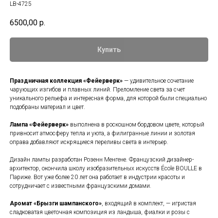
LB-4725
6500,00
р.
Купить
Праздничная коллекция «Фейерверк»
— удивительное сочетание
чарующих изгибов и плавных линий. Преломление света за счет
уникального рельефа и интересная форма, для которой были специально
подобраны материал и цвет.
Лампа «Фейерверк»
выполнена в роскошном бордовом цвете, который
привносит атмосферу тепла и уюта, а филигранные линии и золотая
оправа добавляют искрящиеся переливы света в интерьер.
Дизайн лампы разработан Розенн Менгене. Французский дизайнер-
архитектор, окончила школу изобразительных искусств École BOULLE в
Париже. Вот уже более 20 лет она работает в индустрии красоты и
сотрудничает с известными французскими домами.
Аромат «Брызги шампанского»
, входящий в комплект, — игристая
сладковатая цветочная композиция из ландыша, фиалки и розы с