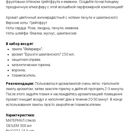
фруктовым оттенком грейпфрута и ежевики. Создайте по-настоящему
праздничную атмосферу с этой волшебной парфюмерной композицией!
Аромат цветочный жизнерадостный с нотами пачули и шампанского
Верхние ноты: Грейпфрут
Ноты сердца: Роза, ландыш, пачули, ежевика
Ноты шлейфа: Фиалка, мускус, шампанское
В набор входят:
лампа "Фейерверк";
аромат "Брызги шампанского" 250 мл;
защитная оправа;
каталитическая горелка;
воронка;
пламегаситель.
Рекомендации:
Пользоваться аромалампой очень легко. Наполните
лампу ароматом, затем зажгите горелку и дайте ей прогореть 2-3 минуты.
После этого задуйте пламя и наслаждайтесь ароматизацией помещения.
Аромат очищает воздух и наполняет дом в течение 20-30 минут. В конце
использования лампы просто закройте ее пламегасителем.
Характеристики:
МАТЕРИАЛ стекло
ОБЪЕМ 300 мл