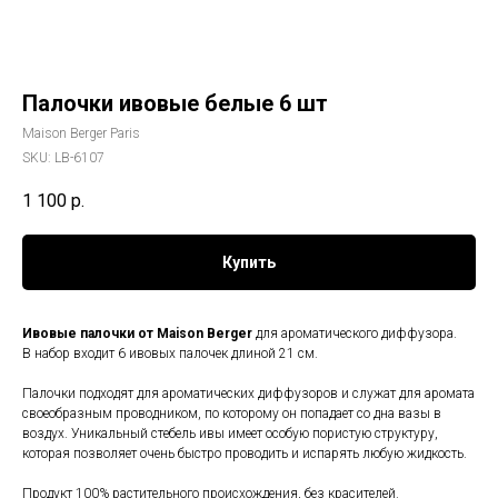
Палочки ивовые белые 6 шт
Maison Berger Paris
SKU:
LB-6107
1 100
р.
Купить
Ивовые палочки от Maison Berger
для ароматического диффузора.
В набор входит 6 ивовых палочек длиной 21 см.
Палочки подходят для ароматических диффузоров и служат для аромата
своеобразным проводником, по которому он попадает со дна вазы в
воздух. Уникальный стебель ивы имеет особую пористую структуру,
которая позволяет очень быстро проводить и испарять любую жидкость.
Продукт 100% растительного происхождения, без красителей.