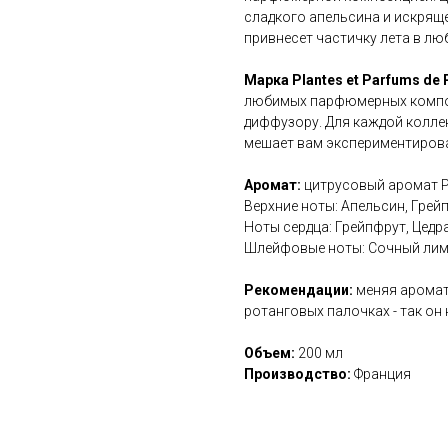
сладкого апельсина и искрящ
привнесет частичку лета в лю
Марка Plantes et Parfums de
любимых парфюмерных компо
диффузору. Для каждой колле
мешает вам экспериментиров
Аромат:
цитрусовый аромат Pl
Верхние ноты: Апельсин, Грей
Ноты сердца: Грейпфрут, Цедр
Шлейфовые ноты: Сочный ли
Рекомендации:
меняя аромат 
ротанговых палочках - так он
Объем:
200 мл
Производство:
Франция