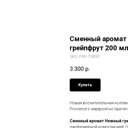
Сменный аромат
грейпфрут 200 м
SKU:
PDP-70833
3 300
р.
Купить
Новая восхитительная коллекц
Provence с невероятно притя
Сменный аромат Нежный грей
парфюмерной композицией. Ци