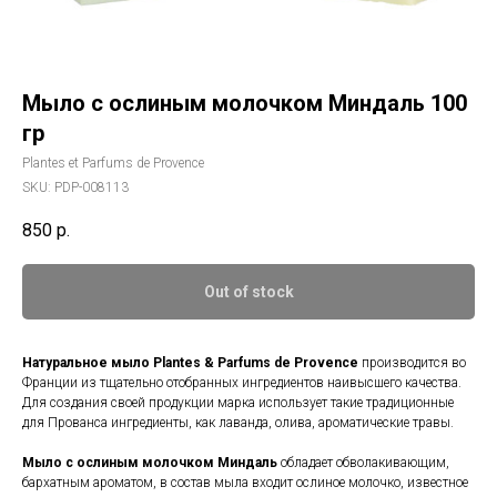
Мыло с ослиным молочком Миндаль 100
гр
Plantes et Parfums de Provence
SKU:
PDP-008113
850
р.
Out of stock
Натуральное мыло Plantes & Parfums de Provence
производится во
Франции из тщательно отобранных ингредиентов наивысшего качества.
Для создания своей продукции марка использует такие традиционные
для Прованса ингредиенты, как лаванда, олива, ароматические травы.
Мыло с ослиным молочком Миндаль
обладает обволакивающим,
бархатным ароматом, в состав мыла входит ослиное молочко, известное