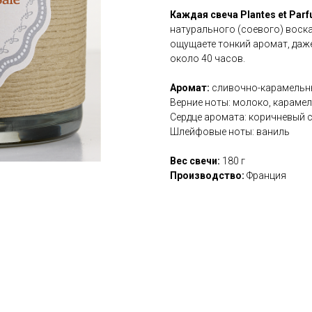
Каждая свеча Plantes et Par
натурального (соевого) воска
ощущаете тонкий аромат, даже
около 40 часов.
Аромат:
сливочно-карамельный
Верние ноты: молоко, караме
Сердце аромата: коричневый 
Шлейфовые ноты: ваниль
Вес свечи:
180 г
Производство:
Франция