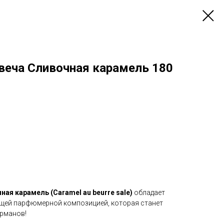
веча Сливочная карамель 180
ая карамель (Caramel au beurre sale)
обладает
ющей парфюмерной композицией, которая станет
урманов!