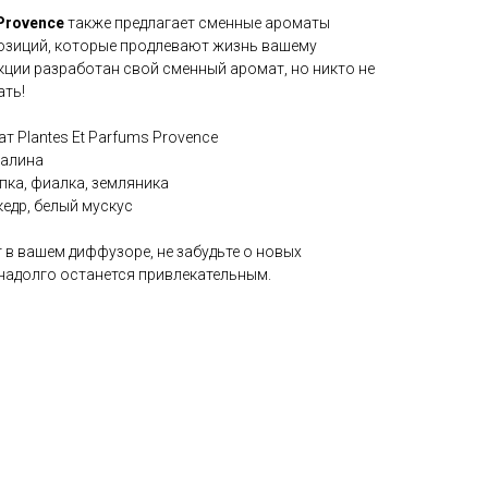
 Provence
также предлагает сменные ароматы
зиций, которые продлевают жизнь вашему
кции разработан свой сменный аромат, но никто не
ать!
 Plantes Et Parfums Provence
малина
опка, фиалка, земляника
едр, белый мускус
в вашем диффузоре, не забудьте о новых
 надолго останется привлекательным.