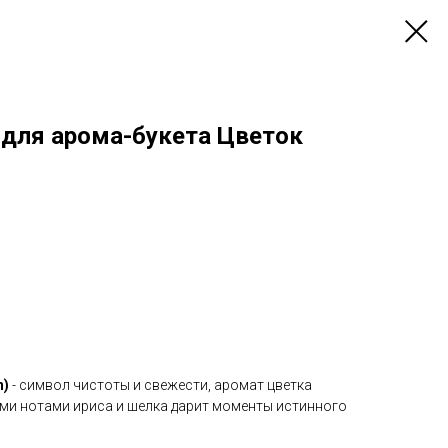
для арома-букета Цветок
n)
- символ чистоты и свежести, аромат цветка
ыми нотами ириса и шелка дарит моменты истинного