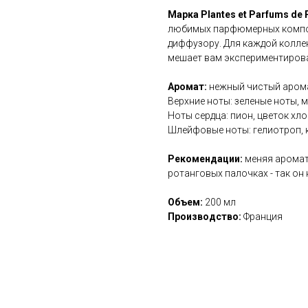
Марка Plantes et Parfums de
любимых парфюмерных компо
диффузору. Для каждой колле
мешает вам экспериментиров
Аромат:
нежный чистый аромат
Верхние ноты: зеленые ноты, 
Ноты сердца: пион, цветок хл
Шлейфовые ноты: гелиотроп, к
Рекомендации:
меняя аромат 
ротанговых палочках - так он
Объе
м:
200 мл
Производство:
Франция