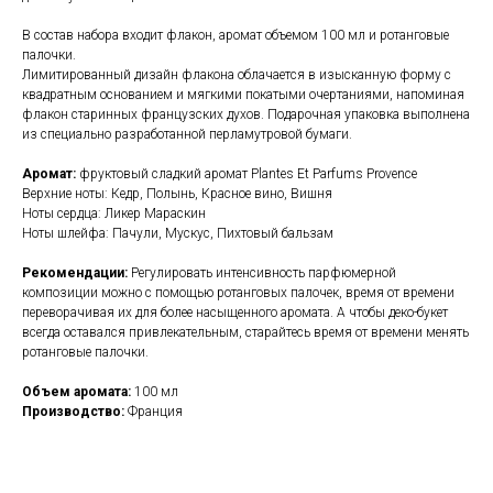
В состав набора входит флакон, аромат объемом 100 мл и ротанговые
палочки.
Лимитированный дизайн флакона облачается в изысканную форму с
квадратным основанием и мягкими покатыми очертаниями, напоминая
флакон старинных французских духов. Подарочная упаковка выполнена
из специально разработанной перламутровой бумаги.
Аромат:
фруктовый сладкий аромат Plantes Et Parfums Provence
Верхние ноты: Кедр, Полынь, Красное вино, Вишня
Ноты сердца: Ликер Мараскин
Ноты шлейфа: Пачули, Мускус, Пихтовый бальзам
Рекомендации:
Регулировать интенсивность парфюмерной
композиции можно с помощью ротанговых палочек, время от времени
переворачивая их для более насыщенного аромата. А чтобы деко-букет
всегда оставался привлекательным, старайтесь время от времени менять
ротанговые палочки.
Объем аромата:
100 мл
Производство:
Франция