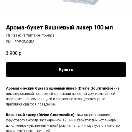
Арома-букет Вишневый ликер 100 мл
Plantes et Parfums de Provence
SKU:
PDP-080453
3 900
р.
Купить
Ароматический букет Вишневый ликер (Divine Gourmandise)
из
лимитированной новогодней коллекции наполнит дом изысканной
парфюмерной композицией и создаст волнующее ощущение
приближающегося праздника!
Вишневый ликер (Divine Gourmandise)
- пьянящее сочетание
фруктового аккорда засахаренной вишни и бархатистых нот ликера,
дополненное чувственным шлейфом из пачули и мускуса. Лакомство
для искушённых ценителей!