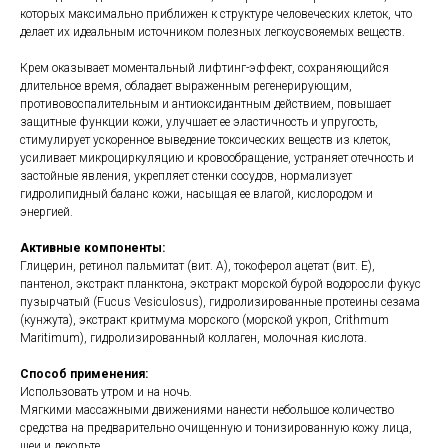
которых максимально приближен к структуре человеческих клеток, что
делает их идеальным источником полезных легкоусвояемых веществ.
Крем оказывает моментальный лифтинг-эффект, сохраняющийся
длительное время, обладает выраженным регенерирующим,
противовоспалительным и антиоксидантным действием, повышает
защитные функции кожи, улучшает ее эластичность и упругость,
стимулирует ускоренное выведение токсических веществ из клеток,
усиливает микроциркуляцию и кровообращение, устраняет отечность и
застойные явления, укрепляет стенки сосудов, нормализует
гидролипидный баланс кожи, насыщая ее влагой, кислородом и
энергией.
Активные компоненты:
Глицерин, ретинол пальмитат (вит. А), токоферол ацетат (вит. Е),
пантенол, экстракт планктона, экстракт морской бурой водоросли фукус
пузырчатый (Fucus Vesiculosus), гидролизированные протеины сезама
(кунжута), экстракт критмума морского (морской укроп, Crithmum
Maritimum), гидролизированный коллаген, молочная кислота.
Способ применения:
Использовать утром и на ночь.
Мягкими массажными движениями нанести небольшое количество
средства на предварительно очищенную и тонизированную кожу лица,
шеи и декольте.