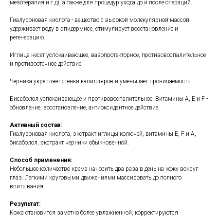
мезотерапия и т.д), а также для процедур ухода до и после операций.
Гиалуроновая кислота - вещество с высокой молекулярной массой
удерживает воду в эпидермисе, стимулирует восстановление и
регенерацию.
Иглица несет успокаивающее, вазопротекторное, противовоспалительное
и противоотечное действие.
Черника укрепляет стенки капилляров и уменьшает проницаемость.
Бисаболол успокаивающее и противовоспалительное. Витамины A, E и F -
обновление, восстановление, антиоксидантное действие.
Активный состав
:
Гиалуроновая кислота, экстракт иглицы колючей, витамины Е, F и А,
бисаболол, экстракт черники обыкновенной.
Способ применения:
Небольшое количество крема наносить два раза в день на кожу вокруг
глаз. Легкими круговыми движениями массировать до полного
впитывания.
Результат:
Кожа становится заметно более увлажненной, корректируются