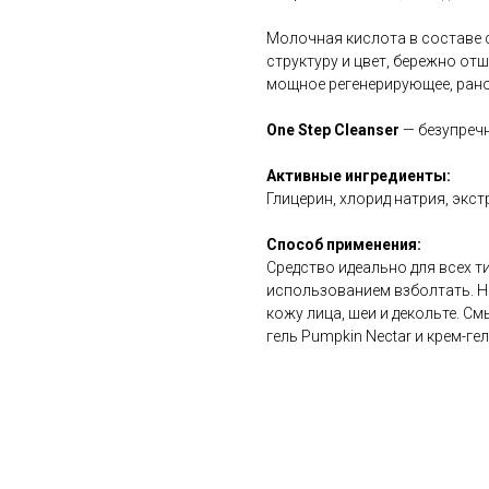
Молочная кислота в составе 
структуру и цвет, бережно от
мощное регенерирующее, ран
One Step Cleanser
— безупреч
Активные ингредиенты:
Глицерин, хлорид натрия, экс
Способ применения:
Средство идеально для всех т
использованием взболтать. На
кожу лица, шеи и декольте. С
гель Pumpkin Nectar и крем-гель