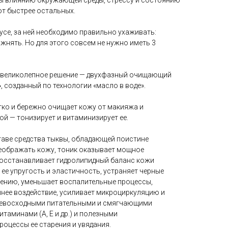
ы влиянию окружающей среды, стрессу и состоянию
ют быстрее остальных.
усе, за ней необходимо правильно ухаживать:
жнять. Но для этого совсем не нужно иметь 3
т великолепное решение — двухфазный очищающий
»
, созданный по технологии «масло в воде».
гко и бережно очищает кожу от макияжа и
ой — тонизирует и витаминизирует ее.
аве средства тыквы, обладающей поистине
ображать кожу, тоник оказывает мощное
восстанавливает гидролипидный баланс кожи
 ее упругость и эластичность, устраняет черные
влению, уменьшает воспалительные процессы,
шнее воздействие, усиливает микроциркуляцию и
ревосходными питательными и смягчающими
таминами (А, Е и др.) и полезными
оцессы ее старения и увядания.