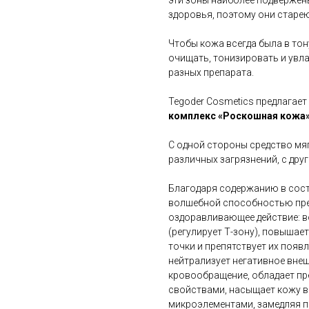
эти зоны наиболее подвержен
здоровья, поэтому они старе
Чтобы кожа всегда была в тон
очищать, тонизировать и увла
разных препарата.
Tegoder Cosmetics предлагае
комплекс «Роскошная кожа
С одной стороны средство мя
различных загрязнений, с друг
Благодаря содержанию в сост
волшебной способностью пре
оздоравливающее действие: 
(регулирует Т-зону), повышает
точки и препятствует их поя
нейтрализует негативное вне
кровообращение, обладает п
свойствами, насыщает кожу ви
микроэлементами, замедляя пр