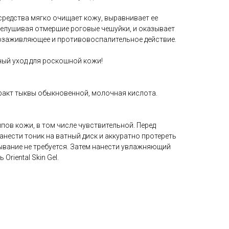
средства мягко очищает кожу, выравнивает ее
шелушивая отмершие роговые чешуйки, и оказывает
озаживляющее и противовоспалительное действие.
ный уход для роскошной кожи!
тракт тыквы обыкновенной, молочная кислота.
ипов кожи, в том числе чувствительной. Перед
нести тоник на ватный диск и аккуратно протереть
мывание не требуется. Затем нанести увлажняющий
 Oriental Skin Gel.