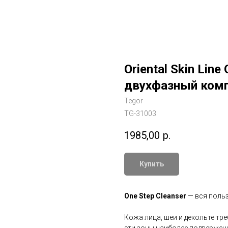
Oriental Skin Lin
двухфазный комп
Tegor
TG-31003
1985,00
р.
Купить
One Step Cleanser
— вся польз
Кожа лица, шеи и декольте тр