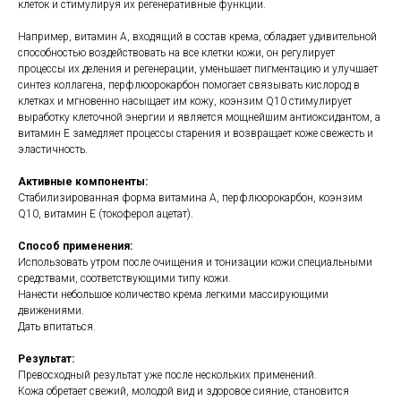
клеток и стимулируя их регенеративные функции.
Например, витамин А, входящий в состав крема, обладает удивительной
способностью воздействовать на все клетки кожи, он регулирует
процессы их деления и регенерации, уменьшает пигментацию и улучшает
синтез коллагена, перфлюорокарбон помогает связывать кислород в
клетках и мгновенно насыщает им кожу, коэнзим Q10 стимулирует
выработку клеточной энергии и является мощнейшим антиоксидантом, а
витамин Е замедляет процессы старения и возвращает коже свежесть и
эластичность.
Активные компоненты:
Стабилизированная форма витамина А, перфлюорокарбон, коэнзим
Q10, витамин Е (токоферол ацетат).
Способ применения:
Использовать утром после очищения и тонизации кожи специальными
средствами, соответствующими типу кожи.
Нанести небольшое количество крема легкими массирующими
движениями.
Дать впитаться.
Результат:
Превосходный результат уже после нескольких применений.
Кожа обретает свежий, молодой вид и здоровое сияние, становится