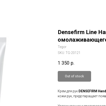
Densefirm Line H
омолаживающего
Tegor
SKU:
TG-20121
1 350
р.
Out of stock
Крем для рук
DENSEFIRM Han
кожи рук, предотвращает появ