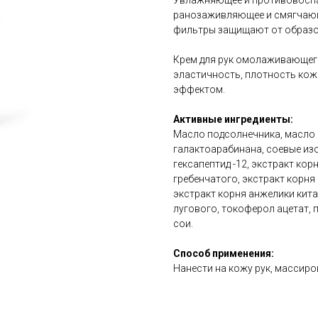
Увлажняющее и противовоспа
ранозаживляющее и смягчающ
фильтры защищают от образов
Крем для рук омолаживающег
эластичность, плотность ко
эффектом.
Активные ингредиенты:
Масло подсолнечника, масло ц
галактоарабинана, соевые из
гексапептид -12, экстракт кор
гребенчатого, экстракт корня
экстракт корня анжелики кита
лугового, токоферол ацетат,
сои.
Способ применения:
Нанести на кожу рук, массиро