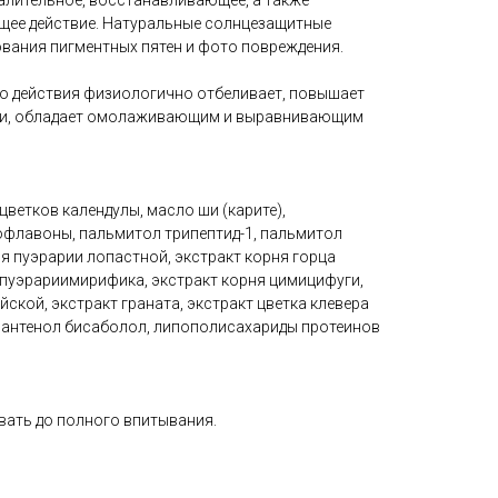
лительное, восстанавливающее, а также
ее действие. Натуральные солнцезащитные
ания пигментных пятен и фото повреждения.
о действия физиологично отбеливает, повышает
жи, обладает омолаживающим и выравнивающим
ветков календулы, масло ши (карите),
офлавоны, пальмитол трипептид-1, пальмитол
ня пуэрарии лопастной, экстракт корня горца
 пуэрариимирифика, экстракт корня цимицифуги,
йской, экстракт граната, экстракт цветка клевера
 пантенол бисаболол, липополисахариды протеинов
вать до полного впитывания.