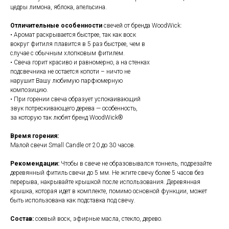
цедры лимона, яблока, апельсина.
Отличительные особенности
свечей от
бренда WoodWick:
• Аромат раскрывается быстрее, так как воск
вокруг фитиля плавится в 5 раз быстрее, чем в
случае с обычным хлопковым фитилем.
• Свеча горит красиво и равномерно, а на стенках
подсвечника не остается копоти – ничто не
нарушит Вашу любимую парфюмерную
композицию.
• При горении свеча образует успокаивающий
звук потрескивающего дерева — особенность,
за которую так любят бренд WoodWick®
Время горения:
Малой свечи Small Candle от 20 до 30 часов.
Рекомендации:
Чтобы в свече не образовывался тоннель, подрезайте
деревянный фитиль свечи до 5 мм. Не жгите свечу более 5 часов без
перерыва, накрывайте крышкой после использования. Деревянная
крышка, которая идет в комплекте, помимо основной функции, может
быть использована как подставка под свечу.
Состав:
соевый воск, эфирные масла, стекло, дерево.