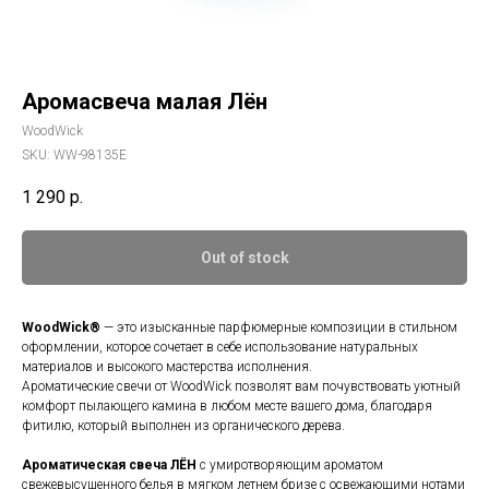
Аромасвеча малая Лён
WoodWick
SKU:
WW-98135E
1 290
р.
Out of stock
WoodWick®
— это изысканные парфюмерные композиции в стильном
оформлении, которое сочетает в себе использование натуральных
материалов и высокого мастерства исполнения.
Ароматические свечи от WoodWick позволят вам почувствовать уютный
комфорт пылающего камина в любом месте вашего дома, благодаря
фитилю, который выполнен из органического дерева.
Ароматическая свеча
ЛЁН
c умиротворяющим ароматом
свежевысушенного белья в мягком летнем бризе с освежающими нотами