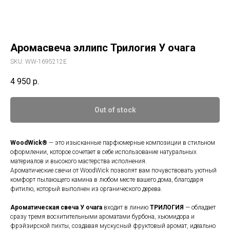
Аромасвеча эллипс Трилогия У очага
SKU:
WW-1695212E
4 950
р.
Out of stock
WoodWick®
— это изысканные парфюмерные композиции в стильном
оформлении, которое сочетает в себе использование натуральных
материалов и высокого мастерства исполнения.
Ароматические свечи от WoodWick позволят вам почувствовать уютный
комфорт пылающего камина в любом месте вашего дома, благодаря
фитилю, который выполнен из органического дерева.
Ароматическая свеча У очага
входит в линию
ТРИЛОГИЯ
— обладает
сразу тремя восхитительными ароматами бурбона, хьюмидора и
фрэйзирской пихты, создавая мускусный фруктовый аромат, идеально