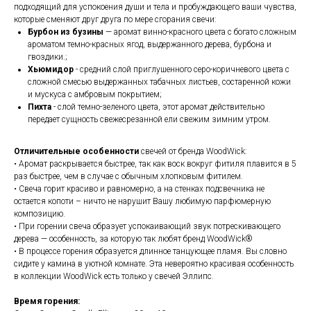
подходящий для успокоения души и тела и пробуждающего ваши чувства,
которые сменяют друг друга по мере сгорания свечи:
Бурбон из бузины
— аромат винно-красного цвета с богато сложным
ароматом темно-красных ягод, выдержанного дерева, бурбона и
гвоздики.;
Хьюмидор
- средний слой приглушенного серо-коричневого цвета с
сложной смесью выдержанных табачных листьев, состаренной кожи
и мускуса с амбровым покрытием;
Пихта
- слой темно-зеленого цвета, этот аромат действительно
передает сущность свежесрезанной ели свежим зимним утром.
Отличительные особенности
свечей от бренда WoodWick:
• Аромат раскрывается быстрее, так как воск вокруг фитиля плавится в 5
раз быстрее, чем в случае с обычным хлопковым фитилем.
• Свеча горит красиво и равномерно, а на стенках подсвечника не
остается копоти – ничто не нарушит Вашу любимую парфюмерную
композицию.
• При горении свеча образует успокаивающий звук потрескивающего
дерева — особенность, за которую так любят бренд WoodWick®
• В процессе горения образуется длинное танцующее пламя. Вы словно
сидите у камина в уютной комнате. Эта невероятно красивая особенность
в коллекции WoodWick есть только у свечей Эллипс.
Время горения: