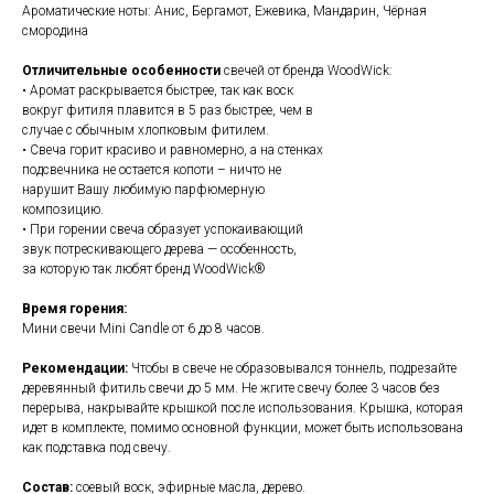
Ароматические ноты: Анис, Бергамот, Ежевика, Мандарин, Чёрная
смородина
Отличительные особенности
свечей от
бренда WoodWick:
• Аромат раскрывается быстрее, так как воск
вокруг фитиля плавится в 5 раз быстрее, чем в
случае с обычным хлопковым фитилем.
• Свеча горит красиво и равномерно, а на стенках
подсвечника не остается копоти – ничто не
нарушит Вашу любимую парфюмерную
композицию.
• При горении свеча образует успокаивающий
звук потрескивающего дерева — особенность,
за которую так любят бренд WoodWick®
Время горения:
Мини свечи Mini Candle от 6 до 8 часов.
Рекомендации:
Чтобы в свече не образовывался тоннель, подрезайте
деревянный фитиль свечи до 5 мм. Не жгите свечу более 3 часов без
перерыва, накрывайте крышкой после использования. Крышка, которая
идет в комплекте, помимо основной функции, может быть использована
как подставка под свечу.
Состав:
соевый воск, эфирные масла, дерево.