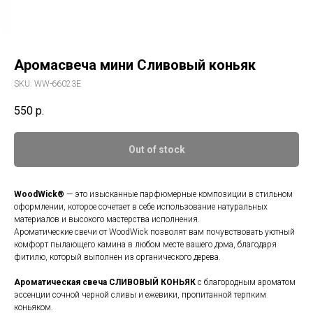
Аромасвеча мини Сливовый коньяк
SKU:
WW-66023E
550
р.
Out of stock
WoodWick®
— это изысканные парфюмерные композиции в стильном
оформлении, которое сочетает в себе использование натуральных
материалов и высокого мастерства исполнения.
Ароматические свечи от WoodWick позволят вам почувствовать уютный
комфорт пылающего камина в любом месте вашего дома, благодаря
фитилю, который выполнен из органического дерева.
Ароматическая свеча СЛИВОВЫЙ КОНЬЯК
c благородным ароматом
эссенции сочной черной сливы и ежевики, пропитанной терпким
коньяком.