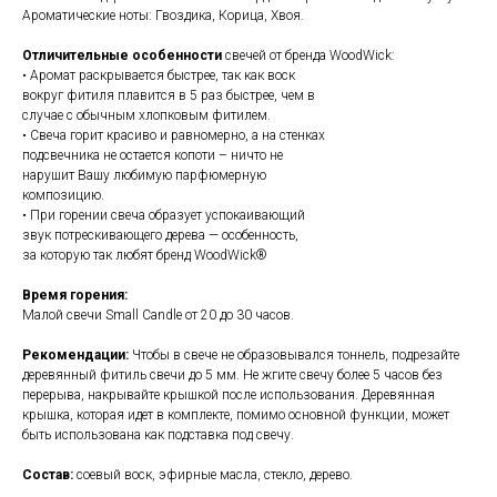
Ароматические ноты: Гвоздика, Корица, Хвоя.
Отличительные особенности
свечей от
бренда WoodWick:
• Аромат раскрывается быстрее, так как воск
вокруг фитиля плавится в 5 раз быстрее, чем в
случае с обычным хлопковым фитилем.
• Свеча горит красиво и равномерно, а на стенках
подсвечника не остается копоти – ничто не
нарушит Вашу любимую парфюмерную
композицию.
• При горении свеча образует успокаивающий
звук потрескивающего дерева — особенность,
за которую так любят бренд WoodWick®
Время горения:
Малой свечи Small Candle от 20 до 30 часов.
Рекомендации:
Чтобы в свече не образовывался тоннель, подрезайте
деревянный фитиль свечи до 5 мм. Не жгите свечу более 5 часов без
перерыва, накрывайте крышкой после использования. Деревянная
крышка, которая идет в комплекте, помимо основной функции, может
быть использована как подставка под свечу.
Состав:
соевый воск, эфирные масла, стекло, дерево.