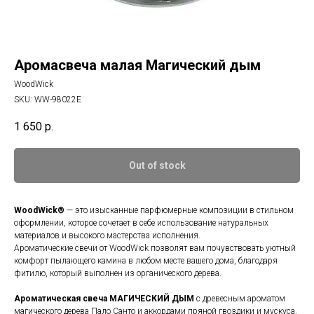
Аромасвеча малая Магический дым
WoodWick
SKU:
WW-98022E
1 650
р.
Out of stock
WoodWick®
— это изысканные парфюмерные композиции в стильном
оформлении, которое сочетает в себе использование натуральных
материалов и высокого мастерства исполнения.
Ароматические свечи от WoodWick позволят вам почувствовать уютный
комфорт пылающего камина в любом месте вашего дома, благодаря
фитилю, который выполнен из органического дерева.
Ароматическая свеча
МАГИЧЕСКИЙ ДЫМ
c древесным ароматом
магического дерева Пало Санто и аккордами пряной гвоздики и мускуса.