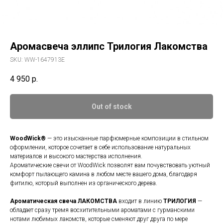
Аромасвеча эллипс Трилогия Лакомства
SKU:
WW-1647913E
4 950
р.
Out of stock
WoodWick®
— это изысканные парфюмерные композиции в стильном
оформлении, которое сочетает в себе использование натуральных
материалов и высокого мастерства исполнения.
Ароматические свечи от WoodWick позволят вам почувствовать уютный
комфорт пылающего камина в любом месте вашего дома, благодаря
фитилю, который выполнен из органического дерева.
Ароматическая свеча
ЛАКОМСТВА
входит в линию
ТРИЛОГИЯ
—
обладает сразу тремя восхитительными ароматами с гурманскими
нотами любимых лакомств, которые сменяют друг друга по мере