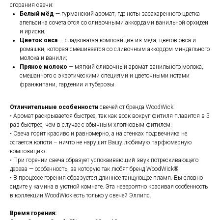
сгорания свечи:
Белый мёд
— гурманский аромат, где ноты засахаренного цветка
апельсина сочетаются со сливочными аккордами ванильной орхидеи
и ириски;
Цветок овса
— сладковатая композиция из меда, цветов овса и
ромашки, которая смешивается со сливочным аккордом миндального
молока и ванили;
Пряное молоко
— мягкий сливочный аромат ванильного молока,
смешанного с экзотическими специями и цветочными нотами
франжипани, гардении и туберозы.
Отличительные особенности
свечей от
бренда WoodWick:
• Аромат раскрывается быстрее, так как воск вокруг фитиля плавится в 5
раз быстрее, чем в случае с обычным хлопковым фитилем.
• Свеча горит красиво и равномерно, а на стенках подсвечника не
остается копоти – ничто не нарушит Вашу любимую парфюмерную
композицию.
• При горении свеча образует успокаивающий звук потрескивающего
дерева — особенность, за которую так любят бренд WoodWick®
• В процессе горения образуется длинное танцующее пламя. Вы словно
сидите у камина в уютной комнате. Эта невероятно красивая особенность
в коллекции WoodWick есть только у свечей Эллипс.
Время горения: