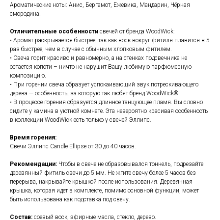
Ароматические ноты: Анис, Бергамот, Ежевика, Мандарин, Чёрная
смородина.
Отличительные особенности
свечей от
бренда WoodWick:
• Аромат раскрывается быстрее, так как воск вокруг фитиля плавится в 5
раз быстрее, чем в случае с обычным хлопковым фитилем.
• Свеча горит красиво и равномерно, а на стенках подсвечника не
остается копоти – ничто не нарушит Вашу любимую парфюмерную
композицию.
• При горении свеча образует успокаивающий звук потрескивающего
дерева — особенность, за которую так любят бренд WoodWick®
• В процессе горения образуется длинное танцующее пламя. Вы словно
сидите у камина в уютной комнате. Эта невероятно красивая особенность
в коллекции WoodWick есть только у свечей Эллипс.
Время горения:
Свечи Эллипс Candle Ellipse от 30 до 40 часов.
Рекомендации:
Чтобы в свече не образовывался тоннель, подрезайте
деревянный фитиль свечи до 5 мм. Не жгите свечу более 5 часов без
перерыва, накрывайте крышкой после использования. Деревянная
крышка, которая идет в комплекте, помимо основной функции, может
быть использована как подставка под свечу.
Состав:
соевый воск, эфирные масла, стекло, дерево.