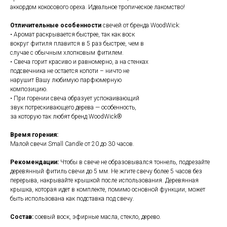
аккордом кокосового ореха. Идеальное тропическое лакомство!
Отличительные особенности
свечей от
бренда WoodWick:
• Аромат раскрывается быстрее, так как воск
вокруг фитиля плавится в 5 раз быстрее, чем в
случае с обычным хлопковым фитилем.
• Свеча горит красиво и равномерно, а на стенках
подсвечника не остается копоти – ничто не
нарушит Вашу любимую парфюмерную
композицию.
• При горении свеча образует успокаивающий
звук потрескивающего дерева — особенность,
за которую так любят бренд WoodWick®
Время горения:
Малой свечи Small Candle от 20 до 30 часов.
Рекомендации:
Чтобы в свече не образовывался тоннель, подрезайте
деревянный фитиль свечи до 5 мм. Не жгите свечу более 5 часов без
перерыва, накрывайте крышкой после использования. Деревянная
крышка, которая идет в комплекте, помимо основной функции, может
быть использована как подставка под свечу.
Состав:
соевый воск, эфирные масла, стекло, дерево.