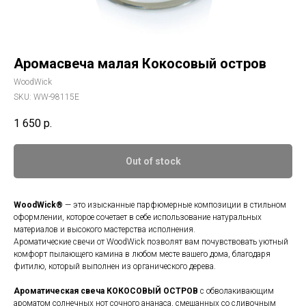
Аромасвеча малая Кокосовый остров
WoodWick
SKU:
WW-98115E
1 650
р.
Out of stock
WoodWick®
— это изысканные парфюмерные композиции в стильном
оформлении, которое сочетает в себе использование натуральных
материалов и высокого мастерства исполнения.
Ароматические свечи от WoodWick позволят вам почувствовать уютный
комфорт пылающего камина в любом месте вашего дома, благодаря
фитилю, который выполнен из органического дерева.
Ароматическая свеча
КОКОСОВЫЙ ОСТРОВ
c обволакивающим
ароматом солнечных нот сочного ананаса, смешанных со сливочным