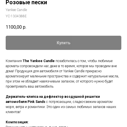
Розовые пески
Yankee Candle
YC-1304388E
1100,00
р.
Купить
Компания
The Yankee Candle
позаботилась о том, чтобы любимые
ароматы сопровождали нас даже в то время, которое мы проводим вне
дома! Продукция для автомобиля от Yankee Candle прекрасно
ароматизирует маленькие пространства и содержит натуральные масла,
при этом не обладает навязчивым запахом, от которого нужно будет
проветривать ваш автомобиль.
Держатель-клипса на дефлектор воздушной решетки
автомобиля Pink Sands
c потрясающим, сладко-свежим ароматом
моря, ветра и романтики. Это один из самых любимых запахов наших
клиентов!
Композиция: