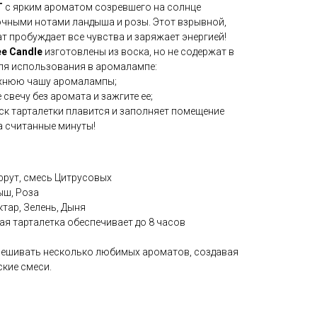
T
c ярким ароматом созревшего на солнце
очными нотами ландыша и розы. Этот взрывной,
 пробуждает все чувства и заряжает энергией!
ee Candle
изготовлены из воска, но не содержат в
для использования в аромалампе:
рхнюю чашу аромалампы;
свечу без аромата и зажгите ее;
ск тарталетки плавится и заполняет помещение
 считанные минуты!
фрут, смесь Цитрусовых
ыш, Роза
тар, Зелень, Дыня
я тарталетка обеспечивает до 8 часов
ешивать несколько любимых ароматов, создавая
кие смеси.