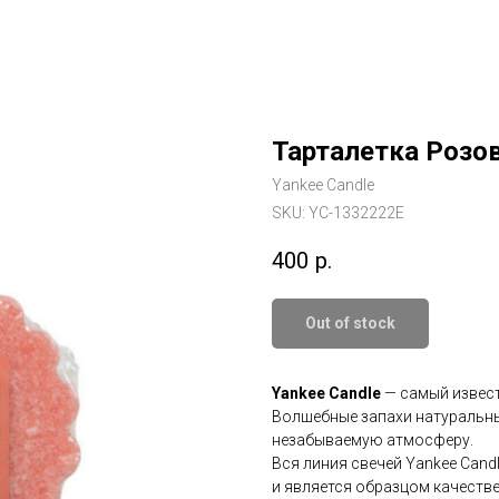
Тарталетка Розо
Yankee Candle
SKU:
YC-1332222E
400
р.
Out of stock
Yankee Candle
— самый извест
Волшебные запахи натуральны
незабываемую атмосферу.
Вся линия свечей Yankee Cand
и является образцом качестве