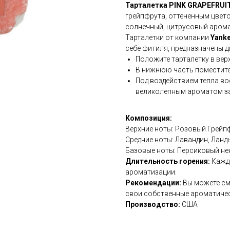
Тарталетка
PINK GRAPEFRUI
грейпфрута, оттененным цвет
солнечный, цитрусовый аромат
Тарталетки от компании
Yank
себе фитиля, предназначены 
Положите тарталетку в ве
В нижнюю часть поместите 
Под воздействием тепла во
великолепным ароматом за
Композиция:
Верхние ноты: Розовый Грейп
Средние ноты: Лавандин, Ланд
Базовые ноты: Персиковый нек
Длительность горения:
Кажда
ароматизации.
Рекомендации:
Вы можете см
свои собственные ароматичес
Производство:
США