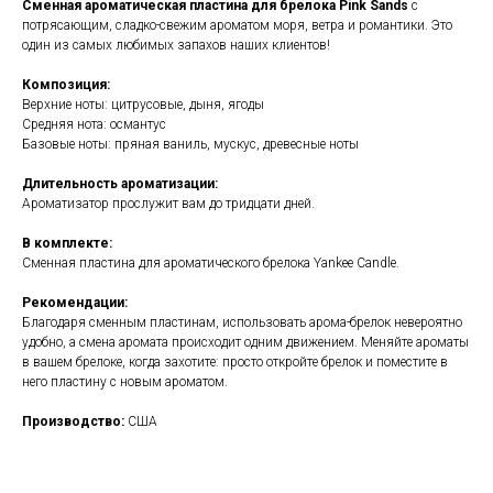
Сменная ароматическая пластина для брелока
Pink Sands
c
потрясающим, сладко-свежим ароматом моря, ветра и романтики. Это
один из самых любимых запахов наших клиентов!
Композиция:
Верхние ноты: цитрусовые, дыня, ягоды
Средняя нота: османтус
Базовые ноты: пряная ваниль, мускус, древесные ноты
Длительность ароматизации:
Ароматизатор прослужит вам до тридцати дней.
В комплекте:
Сменная пластина для ароматического брелока Yankee Candle.
Рекомендации:
Благодаря сменным пластинам, использовать арома-брелок невероятно
удобно, а смена аромата происходит одним движением. Меняйте ароматы
в вашем брелоке, когда захотите: просто откройте брелок и поместите в
него пластину с новым ароматом.
Производство:
США