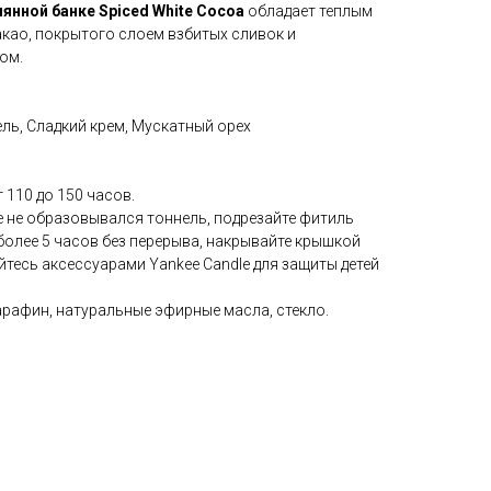
янной банке Spiced White Cocoa
обладает теплым
као, покрытого слоем взбитых сливок и
ом.
ль, Сладкий крем, Мускатный орех
 110 до 150 часов.
е не образовывался тоннель, подрезайте фитиль
 более 5 часов без перерыва, накрывайте крышкой
тесь аксессуарами Yankee Candle для защиты детей
афин, натуральные эфирные масла, стекло.