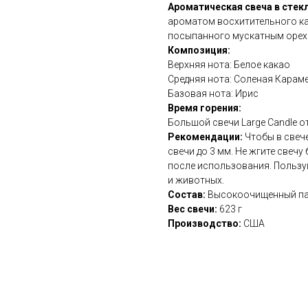
Ароматическая свеча в стекл
ароматом восхитительного ка
посыпанного мускатным орех
Композиция:
Верхняя нота: Белое какао
Средняя нота: Соленая Караме
Базовая нота: Ирис
Время горения:
Большой свечи Large Candle от
Рекомендации:
Чтобы в свеч
свечи до 3 мм. Не жгите свечу
после использования. Пользуй
и животных.
Состав:
Высокоочищенный пар
Вес свечи:
623 г
Производство:
США