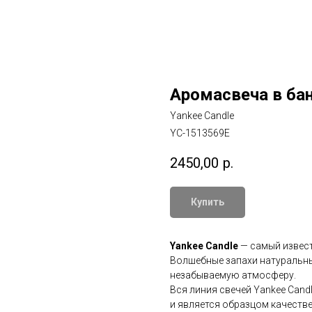
Аромасвеча в ба
Yankee Candle
YC-1513569E
2450,00
р.
Купить
Yankee Candle
— самый извест
Волшебные запахи натуральны
незабываемую атмосферу.
Вся линия свечей Yankee Cand
и является образцом качестве