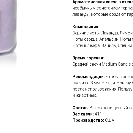
Ароматическая свеча в стек
необычным сочетанием терпки
лаванды, которые создают г
Композиция:
Верхние ноты: Лаванда, Лимон
Ноты сердца: Апельсин, Ноты 
Ноты шлейфа: Ваниль, Специи
Время горения:
Средней свечи Medium Candle о
Рекомендации:
Чтобы в свеч
свечи до 3 мм. Не жгите свечу
после использования. Пользуй
и животных.
Состав:
Высокоочищенный пар
Вес свечи:
411 г
Производство:
США