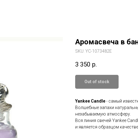
Аромасвеча в ба
SKU:
YC-1073482E
3 350
р.
Out of stock
Yankee Candle
- самый извест
Волшебные запахи натуральны
незабываемую атмосферу.
Вся линия свечей Yankee Cand
и является образцом качестве