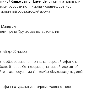
лянной банке
Lemon Lavender
с притягательным и
х цитрусовых нот лимона и сладких цветков
армоничный освежающий аромат.
, Мандарин
петитгрена, Фруктовые ноты, Эвкалипт
т 65 до 90 часов.
е не образовывался тоннель, подрезайте фитиль
 более 5 часов без перерыва, накрывайте крышкой
тесь аксессуарами Yankee Candle для защиты детей
афин, натуральные эфирные масла, стекло.